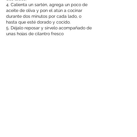
4. Calienta un sartén, agrega un poco de
aceite de oliva y pon el atún a cocinar
durante dos minutos por cada lado, o
hasta que esté dorado y cocido.
5. Déjalo reposar y sirvelo acompañado de
unas hojas de cilantro fresco
¡Listo! tienes en tu plato una deliciosa
preparación de pescado azul que,
además te brindará proteínas y vitaminas
siendo beneficioso para tu salud
¡Descubre lo que
TERANA
tiene para ti!
Nuestra Empresa
Nuestras Marcas