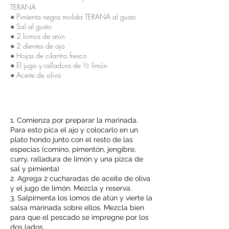
TERANA
● Pimienta negra molida TERANA al gusto
● Sal al gusto
● 2 lomos de atún
● 2 dientes de ajo
● Hojas de cilantro fresco
● El jugo y ralladura de ½ limón
● Aceite de oliva
Instrucciones
1. Comienza por preparar la marinada.
Para esto pica el ajo y colocarlo en un
plato hondo junto con el resto de las
especias (comino, pimentón, jengibre,
curry, ralladura de limón y una pizca de
sal y pimienta)
2. Agrega 2 cucharadas de aceite de oliva
y el jugo de limón. Mezcla y reserva.
3. Salpimenta los lomos de atún y vierte la
salsa marinada sobre ellos. Mezcla bien
para que el pescado se impregne por los
dos lados.