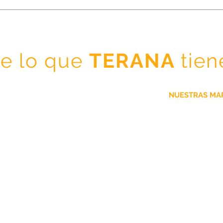
e lo que
TERANA
tien
NUESTRAS MA
La Colina
Nuestra Empresa
Lee Kum Kee
Nuestras Marcas
Cirio
Socios Comerciales
Rosamonte
TERANA Especias y Condimentos
Maruchan
Contacto
Ottima
Fuji San