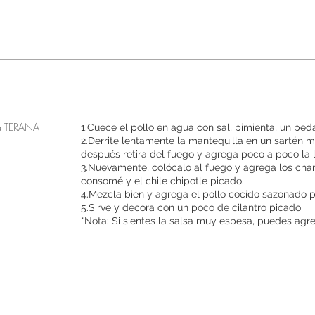
Instrucciones
da TERANA
1.Cuece el pollo en agua con sal, pimienta, un peda
2.Derrite lentamente la mantequilla en un sartén mi
después retira del fuego y agrega poco a poco la l
3.Nuevamente, colócalo al fuego y agrega los cha
consomé y el chile chipotle picado.
4.Mezcla bien y agrega el pollo cocido sazonado p
5.Sirve y decora con un poco de cilantro picado
*Nota: Si sientes la salsa muy espesa, puedes ag