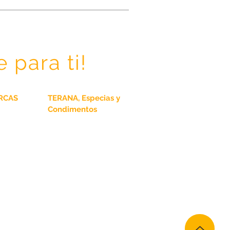
e para ti!
RCAS
TERANA, Especias y
Condimentos
Especias
Sazonadores
Hierbas
Chiles
TERANA Sin Sal
TERANA Gourmet