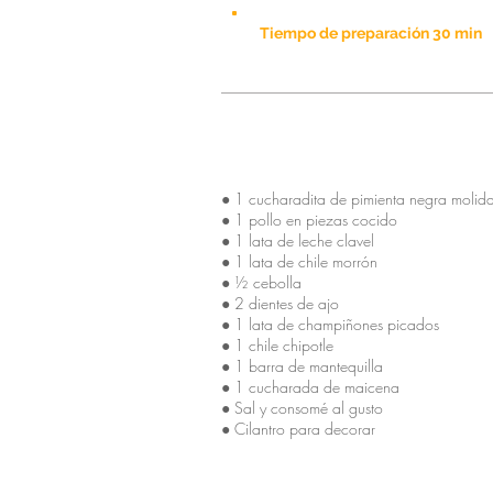
Tiempo de preparación 30 min
Ingredientes
● 1 cucharadita de pimienta negra moli
● 1 pollo en piezas cocido
● 1 lata de leche clavel
● 1 lata de chile morrón
● ½ cebolla
● 2 dientes de ajo
● 1 lata de champiñones picados
● 1 chile chipotle
● 1 barra de mantequilla
● 1 cucharada de maicena
● Sal y consomé al gusto
● Cilantro para decorar