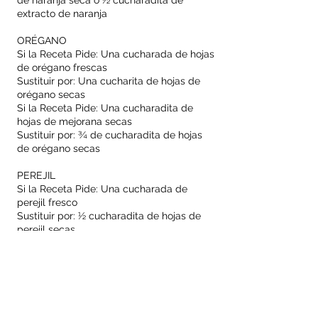
de naranja seca ó ½ cucharadita de
extracto de naranja
ORÉGANO
Si la Receta Pide: Una cucharada de hojas
de orégano frescas
Sustituir por: Una cucharita de hojas de
orégano secas
Si la Receta Pide: Una cucharadita de
hojas de mejorana secas
Sustituir por: ¾ de cucharadita de hojas
de orégano secas
PEREJIL
Si la Receta Pide: Una cucharada de
perejil fresco
Sustituir por: ½ cucharadita de hojas de
perejil secas
PIMIENTA GORDA
Si la Receta Pide: ¼ de cucharadita de
pimienta cayenne
Sustituir por: ½ cucharadita de pimienta
roja molida